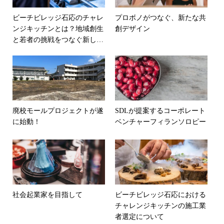
ビーチビレッジ石応のチャレ
プロボノがつなぐ、新たな共
ンジキッチンとは？地域創生
創デザイン
と若者の挑戦をつなぐ新しい
拠点
廃校モールプロジェクトが遂
SDLが提案するコーポレート
に始動！
ベンチャーフィランソロピー
社会起業家を目指して
ビーチビレッジ石応における
チャレンジキッチンの施工業
者選定について